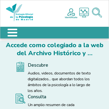
Pasar al contenido principal
Nota:
Me
este
sitio
web
incluye
un
sistema
Accede como colegiado a la web
de
accesibilidad.
del Archivo Histórico y …
Descubre
Audios, videos, documentos de texto
digitalizados... que abordan todos los
ámbitos de la psicología a lo largo de
los años.
Consulta
Un amplio resumen de cada