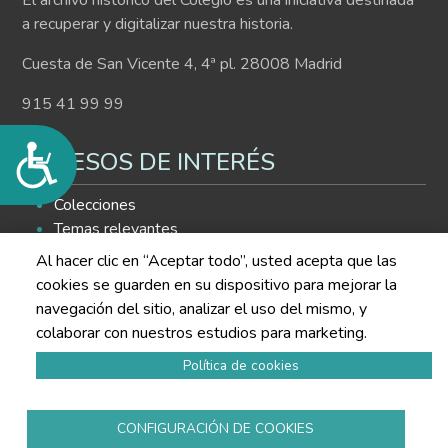
El archivo histórico del Colegio es una iniciativa destinada
a recuperar y digitalizar nuestra historia.
Cuesta de San Vicente 4, 4ª pl. 28008 Madrid
915 41 99 99
Accesibilidad
ACCESOS DE INTERÉS
Colecciones
Temas relevantes
Histograma
Al hacer clic en “Aceptar todo”, usted acepta que las
Buscador de contenidos
cookies se guarden en su dispositivo para mejorar la
navegación del sitio, analizar el uso del mismo, y
SÍGUENOS EN LAS REDES
colaborar con nuestros estudios para marketing.
Política de cookies
CONFIGURACIÓN DE COOKIES