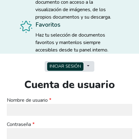
documento con acceso a la
visualización de imágenes, de los
propios documentos y su descarga.
Favoritos
Haz tu selección de documentos
favoritos y mantenlos siempre
accesibles desde tu panel interno.
Solapas principales
TOGGLE TABS AS A MEN
INICIAR SESIÓN
Cuenta de usuario
Nombre de usuario
Contraseña