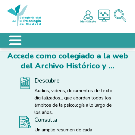
Pasar al contenido principal
Nota:
Me
este
sitio
web
incluye
un
sistema
Accede como colegiado a la web
de
accesibilidad.
del Archivo Histórico y …
Descubre
Audios, videos, documentos de texto
digitalizados... que abordan todos los
ámbitos de la psicología a lo largo de
los años.
Consulta
Un amplio resumen de cada