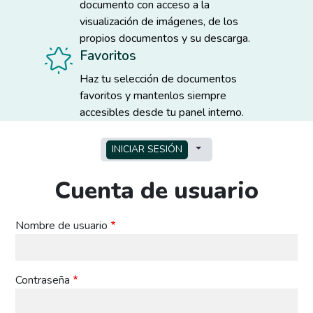
documento con acceso a la
visualización de imágenes, de los
propios documentos y su descarga.
Favoritos
Haz tu selección de documentos
favoritos y mantenlos siempre
accesibles desde tu panel interno.
Solapas principales
TOGGLE TABS AS A MEN
INICIAR SESIÓN
Cuenta de usuario
Nombre de usuario
Contraseña