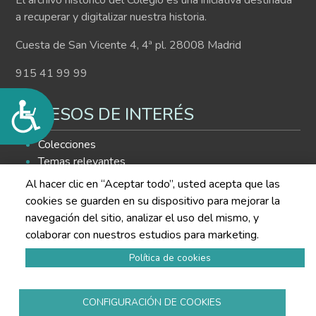
El archivo histórico del Colegio es una iniciativa destinada
a recuperar y digitalizar nuestra historia.
Cuesta de San Vicente 4, 4ª pl. 28008 Madrid
915 41 99 99
Accesibilidad
ACCESOS DE INTERÉS
Colecciones
Temas relevantes
Histograma
Al hacer clic en “Aceptar todo”, usted acepta que las
Buscador de contenidos
cookies se guarden en su dispositivo para mejorar la
navegación del sitio, analizar el uso del mismo, y
SÍGUENOS EN LAS REDES
colaborar con nuestros estudios para marketing.
Política de cookies
CONFIGURACIÓN DE COOKIES