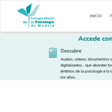
Pasar al contenido principal
Nota:
este
sitio
INICIO
web
incluye
un
Accede com
sistema
de
Descubre
accesibilidad.
Presione
Audios, videos, documentos 
Control-
digitalizados... que abordan t
F11
ámbitos de la psicología a lo 
para
los años.
ajustar
el
Solapas principales
sitio
web
a
las