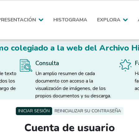
PRESENTACIÓN
HISTOGRAMA
EXPLORA
o colegiado a la web del Archivo Hi
Consulta
F
de texto
Un amplio resumen de cada
H
odos los
documento con acceso a la
f
largo de
visualización de imágenes, de los
ac
propios documentos y su descarga.
INICIAR SESIÓN
REINICIALIZAR SU CONTRASEÑA
Cuenta de usuario