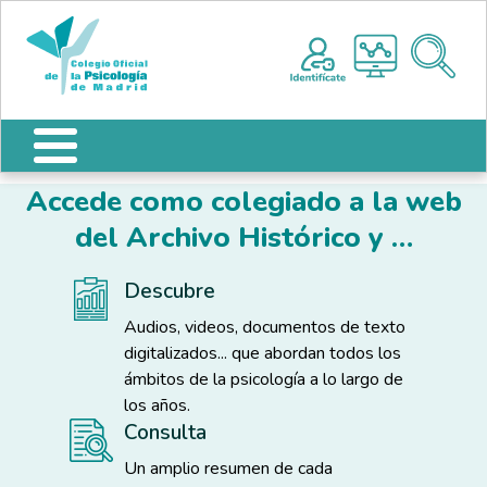
Pasar al contenido principal
Nota:
Me
este
sitio
web
incluye
un
sistema
Accede como colegiado a la web
de
accesibilidad.
del Archivo Histórico y …
Descubre
Audios, videos, documentos de texto
digitalizados... que abordan todos los
ámbitos de la psicología a lo largo de
los años.
Consulta
Un amplio resumen de cada