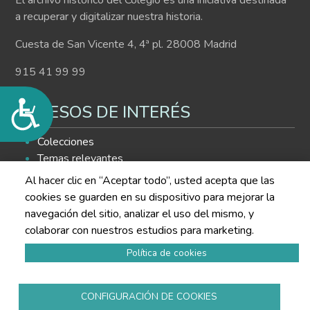
El archivo histórico del Colegio es una iniciativa destinada
a recuperar y digitalizar nuestra historia.
Cuesta de San Vicente 4, 4ª pl. 28008 Madrid
915 41 99 99
Accesibilidad
ACCESOS DE INTERÉS
Colecciones
Temas relevantes
Histograma
Al hacer clic en “Aceptar todo”, usted acepta que las
Buscador de contenidos
cookies se guarden en su dispositivo para mejorar la
navegación del sitio, analizar el uso del mismo, y
SÍGUENOS EN LAS REDES
colaborar con nuestros estudios para marketing.
Política de cookies
CONFIGURACIÓN DE COOKIES