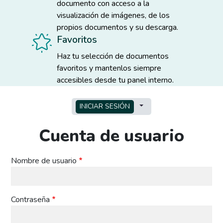
documento con acceso a la
visualización de imágenes, de los
propios documentos y su descarga.
Favoritos
Haz tu selección de documentos
favoritos y mantenlos siempre
accesibles desde tu panel interno.
Solapas principales
TOGGLE TABS AS A MEN
INICIAR SESIÓN
Cuenta de usuario
Nombre de usuario
Contraseña