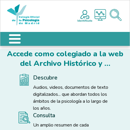
Pasar al contenido principal
Nota:
Me
este
sitio
web
incluye
un
sistema
Accede como colegiado a la web
de
accesibilidad.
del Archivo Histórico y …
Descubre
Audios, videos, documentos de texto
digitalizados... que abordan todos los
ámbitos de la psicología a lo largo de
los años.
Consulta
Un amplio resumen de cada