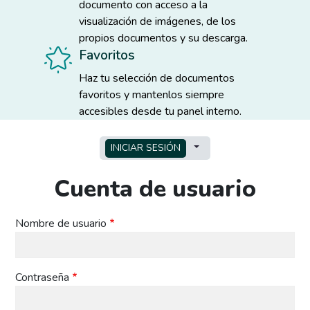
documento con acceso a la
visualización de imágenes, de los
propios documentos y su descarga.
Favoritos
Haz tu selección de documentos
favoritos y mantenlos siempre
accesibles desde tu panel interno.
Solapas principales
TOGGLE TABS AS A MEN
INICIAR SESIÓN
Cuenta de usuario
Nombre de usuario
Contraseña