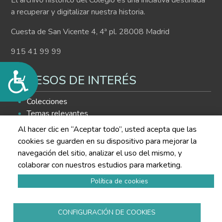
El archivo histórico del Colegio es una iniciativa destinada
a recuperar y digitalizar nuestra historia.
Cuesta de San Vicente 4, 4ª pl. 28008 Madrid
915 41 99 99
Accesibilidad
ACCESOS DE INTERÉS
Colecciones
Temas relevantes
Histograma
Al hacer clic en “Aceptar todo”, usted acepta que las
Buscador de contenidos
cookies se guarden en su dispositivo para mejorar la
navegación del sitio, analizar el uso del mismo, y
SÍGUENOS EN LAS REDES
colaborar con nuestros estudios para marketing.
Política de cookies
CONFIGURACIÓN DE COOKIES