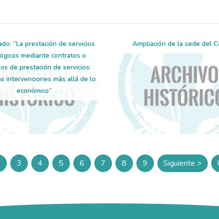
do: “La prestación de servicios
Ampliación de la sede del C
lógicos mediante contratos o
os de prestación de servicios:
as intervenciones más allá de lo
económico”
2
3
4
5
6
7
8
9
Siguiente >
Página
Página
Página
Página
Página
Página
Página
Página
Siguiente 