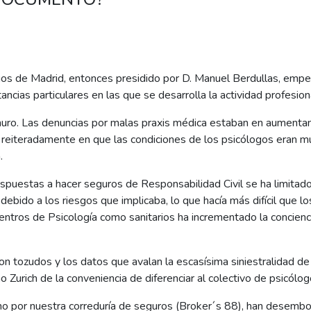
gos de Madrid, entonces presidido por D. Manuel Berdullas, empe
ancias particulares en las que se desarrolla la actividad profesion
 muro. Las denuncias por malas praxis médica estaban en aument
ó reiteradamente en que las condiciones de los psicólogos eran muy
.
puestas a hacer seguros de Responsabilidad Civil se ha limitad
 debido a los riesgos que implicaba, lo que hacía más difícil que 
entros de Psicología como sanitarios ha incrementado la concienc
 tozudos y los datos que avalan la escasísima siniestralidad de 
urich de la conveniencia de diferenciar al colectivo de psicólog
o por nuestra correduría de seguros (Broker´s 88), han desemboc