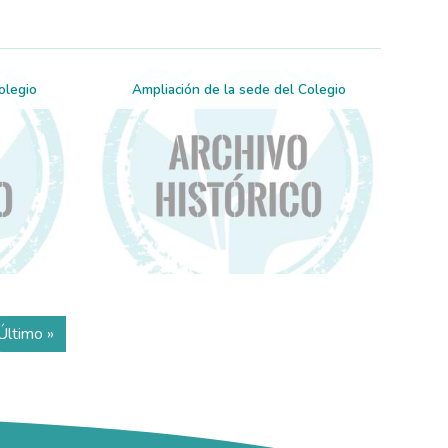
olegio
Ampliación de la sede del Colegio
Último »
página
Última página