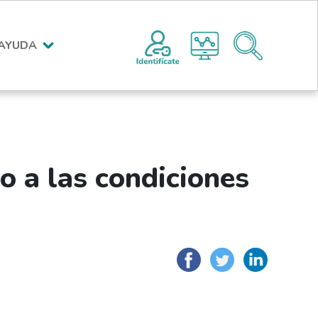
Menú encabezado superior po
AYUDA
o a las condiciones
Facebook
Twitter
Link