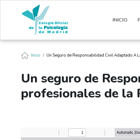
Pasar al contenido principal
Nota:
este
sitio
INICIO
web
incluye
un
sistema
Ruta de navegación
Inicio
Un Seguro de Responsabilidad Civil Adaptado A La
de
accesibilidad.
Presione
Un seguro de Respon
Control-
F11
profesionales de la 
para
ajustar
el
sitio
web
a
las