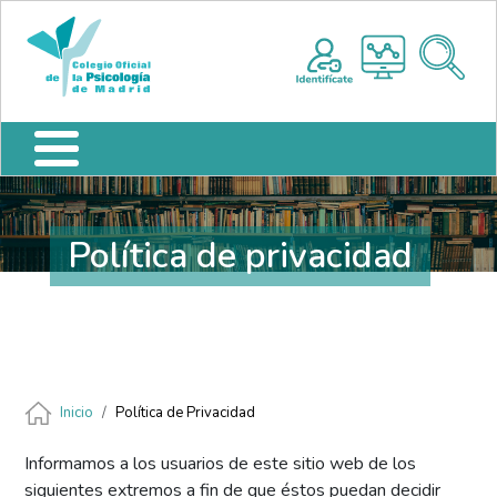
Pasar al contenido principal
Nota:
Me
este
sitio
web
incluye
un
sistema
de
accesibilidad.
Política de privacidad
Ruta de navegación
Inicio
Política de Privacidad
Informamos a los usuarios de este sitio web de los
siguientes extremos a fin de que éstos puedan decidir