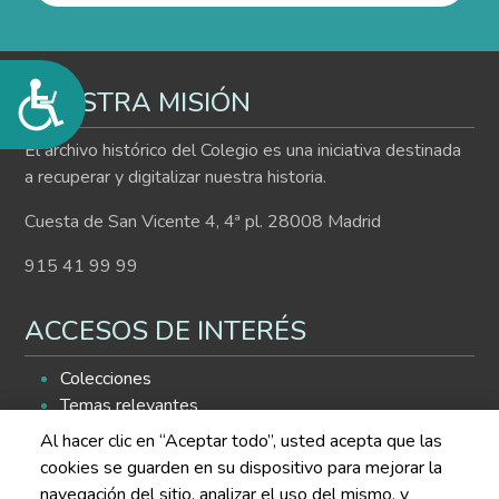
Accesibilidad
NUESTRA MISIÓN
El archivo histórico del Colegio es una iniciativa destinada
a recuperar y digitalizar nuestra historia.
Cuesta de San Vicente 4, 4ª pl. 28008 Madrid
915 41 99 99
ACCESOS DE INTERÉS
Colecciones
Temas relevantes
Histograma
Al hacer clic en “Aceptar todo”, usted acepta que las
Buscador de contenidos
cookies se guarden en su dispositivo para mejorar la
navegación del sitio, analizar el uso del mismo, y