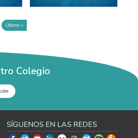
Último »
te página
Última página
tro Colegio
ción
SÍGUENOS EN LAS REDES