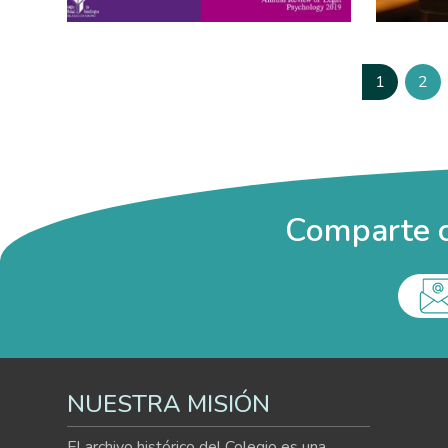
Paginación
1
2
Página
Pág
Comparte c
NUESTRA MISIÓN
El archivo histórico del Colegio es una