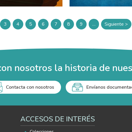
3
4
5
6
7
8
9
…
Siguiente >
ina
Página
Página
Página
Página
Página
Página
Página
Siguien
on nosotros la historia de nues
Contacta con nosotros
Envíanos documenta
ACCESOS DE INTERÉS
Colecciones