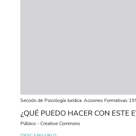
personas
con
discapacidad
visual
que
están
usando
un
lector
de
pantalla;
Presione
Control-
Sección de Psicología Jurídica. Acciones Formativas 1
F10
para
¿QUÉ PUEDO HACER CON ESTE 
abrir
un
Público - Creative Commons
menú
DESCARGARLO