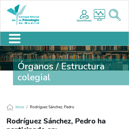
Pasar al contenido principal
Nota:
Me
este
sitio
web
incluye
un
sistema
de
accesibilidad.
Órganos / Estructura
colegial
Ruta de navegación
Inicio
Rodríguez Sánchez, Pedro
Rodríguez Sánchez, Pedro ha