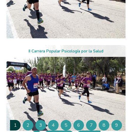
II Carrera Popular Psicología por la Salud
Paginación
1
2
3
4
5
6
7
8
9
Página
Página
Página
Página
Página
Página
Página
Página
Página