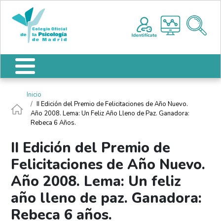
Pasar al contenido principal
Nota:
Me
este
sitio
web
incluye
un
sistema
de
Ruta de navegación
Inicio
accesibilidad.
II Edición del Premio de Felicitaciones de Año Nuevo.
Año 2008. Lema: Un Feliz Año Lleno de Paz. Ganadora:
Rebeca 6 Años.
II Edición del Premio de
Felicitaciones de Año Nuevo.
Año 2008. Lema: Un feliz
año lleno de paz. Ganadora:
Rebeca 6 años.