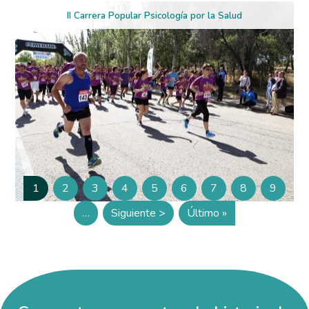
II Carrera Popular Psicología por la Salud
Paginación
1
2
3
4
5
6
7
8
9
Página
Página
Página
Página
Página
Página
Página
Página
Página
…
Siguiente >
Último »
Siguiente página
Última página