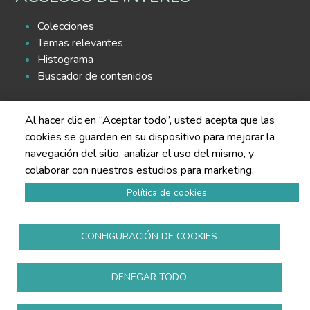
Colecciones
Temas relevantes
Histograma
Buscador de contenidos
SÍGUENOS EN LAS REDES
Al hacer clic en “Aceptar todo”, usted acepta que las
cookies se guarden en su dispositivo para mejorar la
navegación del sitio, analizar el uso del mismo, y
colaborar con nuestros estudios para marketing.
Política de cookies
Política de privacidad
Aviso legal
CONFIGURACIÓN DE COOKIES
Política de cookies
Todos los derechos reservados
www.copmadrid.org
DENEGAR TODO