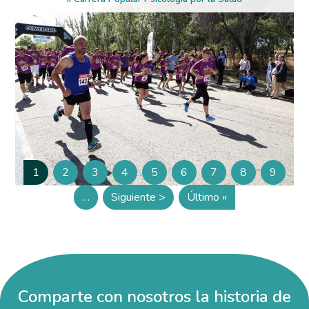
Paginación
1
2
3
4
5
6
7
8
9
Página
Página
Página
Página
Página
Página
Página
Página
Página
…
Siguiente >
Último »
Siguiente página
Última página
Comparte con nosotros la historia de