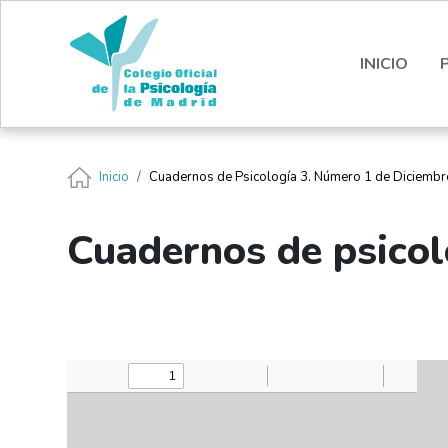
Pasar al contenido principal
Nota:
este
sitio
INICIO
web
incluye
un
sistema
Ruta de navegación
Inicio
Cuadernos de Psicología 3. Número 1 de Diciemb
de
accesibilidad.
Presione
Cuadernos de psicol
Control-
F11
para
ajustar
el
sitio
web
a
las