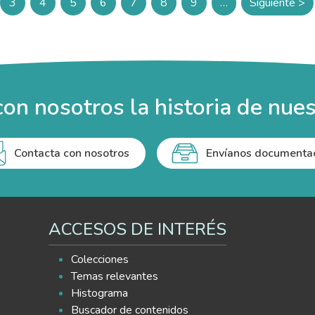
3
4
5
6
7
8
9
…
Siguiente >
ina
Página
Página
Página
Página
Página
Página
Página
Siguien
on nosotros la historia de nues
Contacta con nosotros
Envíanos documenta
ACCESOS DE INTERÉS
Colecciones
Temas relevantes
Histograma
Buscador de contenidos