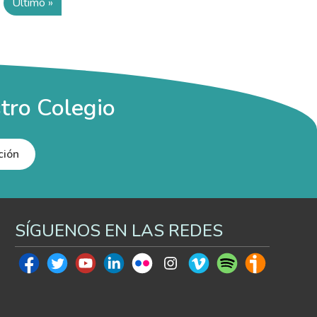
Último »
te página
Última página
tro Colegio
ción
SÍGUENOS EN LAS REDES