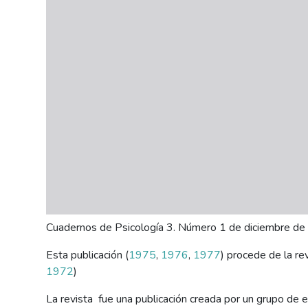
personas
con
discapacidad
visual
que
están
usando
un
lector
de
pantalla;
Presione
Control-
Cuadernos de Psicología 3. Número 1 de diciembre d
F10
para
Esta publicación (
1975
,
1976
,
1977
) procede de la re
abrir
1972
)
un
menú
La revista fue una publicación creada por un grupo de 