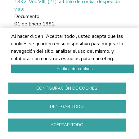
1992, Vol. VIII, (21): a título de cordial despedida
vista
Documento
01 de Enero 1992
"Estimados lectores y suscriptores: la revista
Al hacer clic en “Aceptar todo”, usted acepta que las
"Psicología del Trabajo y de las Organizaciones"
cookies se guarden en su dispositivo para mejorar la
tendrá, a partir de los próximos números, nuevo
navegación del sitio, analizar el uso del mismo, y
director, nuevos editores y nuevo Consejo de
colaborar con nuestros estudios para marketing.
redacción. Esto significa una "buena nueva". La revista
está definitivamente consolidada". Extracto de la
Política de cookies
editorial.
CONFIGURACIÓN DE COOKIES
DENEGAR TODO
ACEPTAR TODO