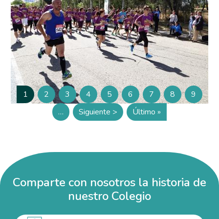
Paginación
1
2
3
4
5
6
7
8
9
Página
Página
Página
Página
Página
Página
Página
Página
Página
…
Siguiente >
Último »
Siguiente página
Última página
Comparte con nosotros la historia de
nuestro Colegio