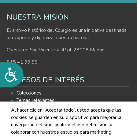
NUESTRA MISIÓN
El archivo histórico del Colegio es una iniciativa destinada
a recuperar y digitalizar nuestra historia.
Cuesta de San Vicente 4, 4ª pl. 28008 Madrid
915 41 99 99
Accesibilidad
ACCESOS DE INTERÉS
Colecciones
Temas relevantes
Histograma
Al hacer clic en “Aceptar todo”, usted acepta que las
Buscador de contenidos
cookies se guarden en su dispositivo para mejorar la
navegación del sitio, analizar el uso del mismo, y
SÍGUENOS EN LAS REDES
colaborar con nuestros estudios para marketing.