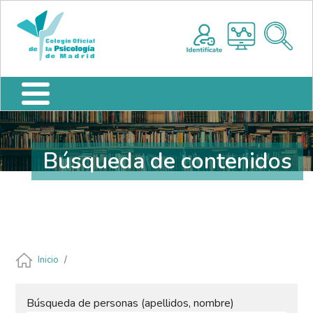
Pasar al contenido principal
Nota:
Me
este
sitio
web
incluye
un
sistema
de
accesibilidad.
Búsqueda de contenidos
Ruta de navegación
Inicio
Búsqueda de personas (apellidos, nombre)