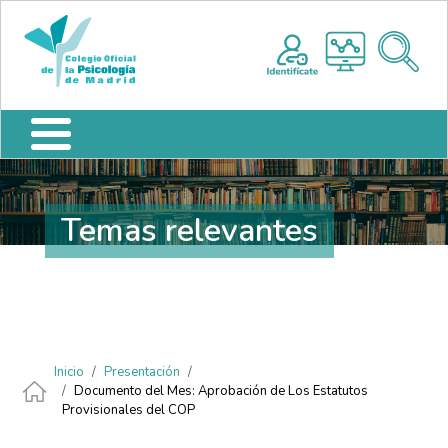
Pasar al contenido principal
Nota:
Me
este
sitio
web
incluye
un
sistema
de
accesibilidad.
Temas relevantes
Ruta de navegación
Inicio
Presentación
Documento del Mes: Aprobación de Los Estatutos
Provisionales del COP