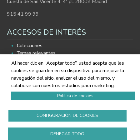
Cuesta de San Vicente 4, 4ª pl. 28008 Madrid
915 41 99 99
ACCESOS DE INTERÉS
Colecciones
Temas relevantes
Histograma
Al hacer clic en “Aceptar todo”, usted acepta que las
Buscador de contenidos
cookies se guarden en su dispositivo para mejorar la
navegación del sitio, analizar el uso del mismo, y
SÍGUENOS EN LAS REDES
colaborar con nuestros estudios para marketing.
Política de cookies
CONFIGURACIÓN DE COOKIES
Política de privacidad
DENEGAR TODO
Aviso legal