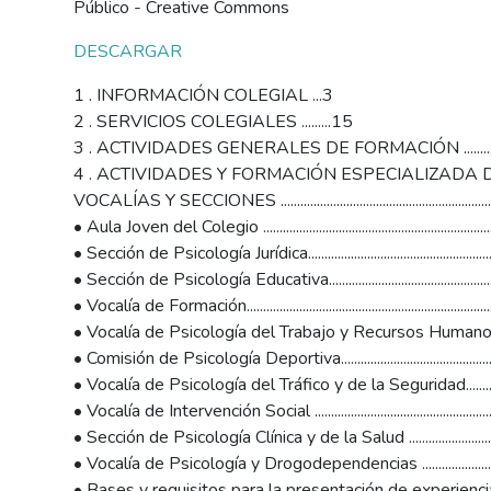
de
Público - Creative Commons
accesibilidad.
DESCARGAR
1 . INFORMACIÓN COLEGIAL ...3
2 . SERVICIOS COLEGIALES .........15
3 . ACTIVIDADES GENERALES DE FORMACIÓN ...............
4 . ACTIVIDADES Y FORMACIÓN ESPECIALIZADA 
VOCALÍAS Y SECCIONES ................................................................
• Aula Joven del Colegio .........................................................................
• Sección de Psicología Jurídica..............................................................
• Sección de Psicología Educativa..........................................................
• Vocalía de Formación............................................................................
• Vocalía de Psicología del Trabajo y Recursos Humanos y Org
• Comisión de Psicología Deportiva.......................................................
• Vocalía de Psicología del Tráfico y de la Seguridad.........................
• Vocalía de Intervención Social ............................................................
• Sección de Psicología Clínica y de la Salud ......................................
• Vocalía de Psicología y Drogodependencias ................................
• Bases y requisitos para la presentación de experiencias................