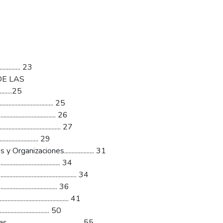
....... 23
DE LAS
........25
................................ 25
............................... 26
................................ 27
........................ 29
anizaciones.................... 31
............................... 34
.................................. 34
................................ 36
................................. 41
...................... 50
.................................. 55