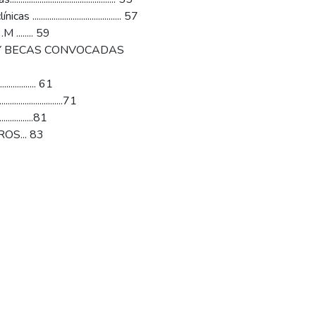
.................................. 57
........ 59
 Y BECAS CONVOCADAS
.................... 61
..........................71
.............81
OS... 83