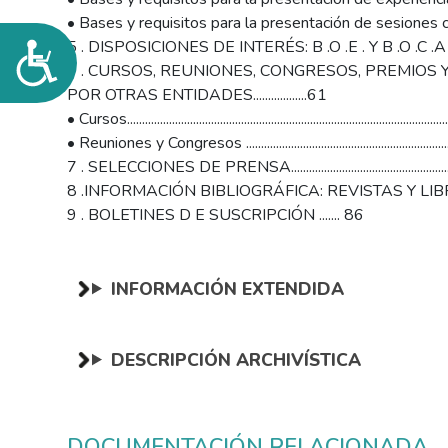
• Bases y requisitos para la presentación de sesiones clínicas ........
5 . DISPOSICIONES DE INTERÉS: B .O .E . Y B .O .C .A .M 
Accesibilidad
6 . CURSOS, REUNIONES, CONGRESOS, PREMIOS
POR OTRAS ENTIDADES..................61
• Cursos........................................................................................................
• Reuniones y Congresos .......................................................................
7 . SELECCIONES DE PRENSA.......................................................
8 .INFORMACIÓN BIBLIOGRÁFICA: REVISTAS Y LIBR
9 . BOLETINES D E SUSCRIPCIÓN ....... 86
INFORMACIÓN EXTENDIDA
DESCRIPCIÓN ARCHIVÍSTICA
DOCUMENTACIÓN RELACIONADA