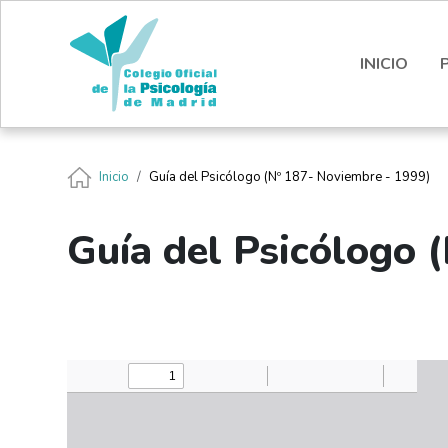
Pasar al contenido principal
Nota:
este
sitio
INICIO
web
incluye
un
sistema
Ruta de navegación
Inicio
Guía del Psicólogo (Nº 187- Noviembre - 1999)
de
accesibilidad.
Presione
Guía del Psicólogo 
Control-
F11
para
ajustar
el
sitio
web
a
las