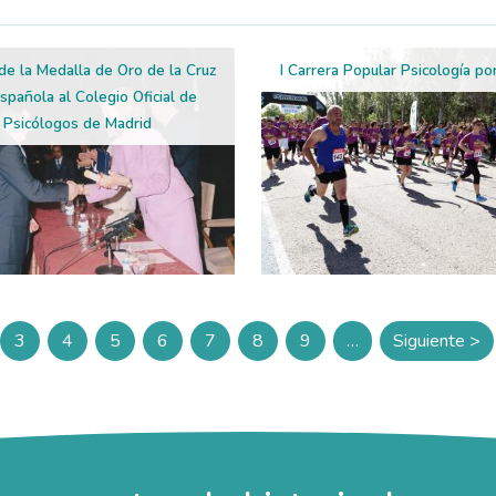
de la Medalla de Oro de la Cruz
I Carrera Popular Psicología po
spañola al Colegio Oficial de
Psicólogos de Madrid
3
4
5
6
7
8
9
…
Siguiente >
ina
Página
Página
Página
Página
Página
Página
Página
Siguien