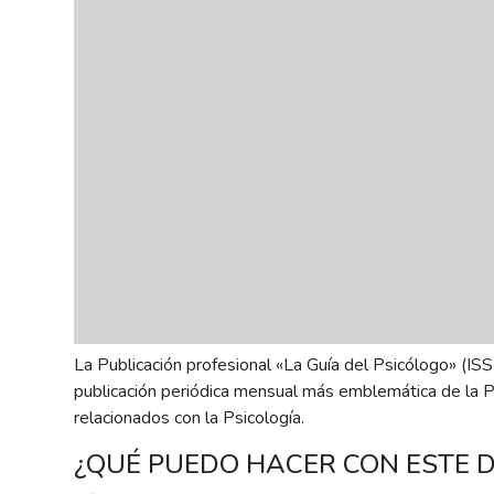
personas
con
discapacidad
visual
que
están
usando
un
lector
de
pantalla;
Presione
Control-
La Publicación profesional «La Guía del Psicólogo» (I
F10
publicación periódica mensual más emblemática de la P
para
relacionados con la Psicología.
abrir
un
¿QUÉ PUEDO HACER CON ESTE
menú