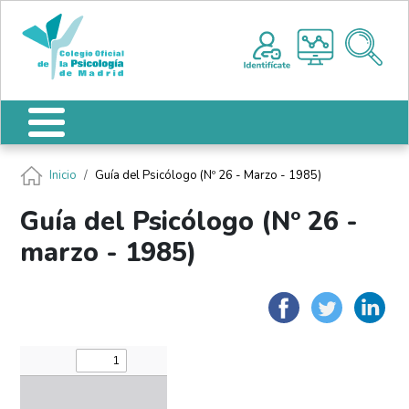
Pasar al contenido principal
Nota:
Me
este
sitio
web
incluye
un
sistema
de
Ruta de navegación
Inicio
Guía del Psicólogo (Nº 26 - Marzo - 1985)
accesibilidad.
Guía del Psicólogo (Nº 26 -
marzo - 1985)
Faceboo
Twit
L