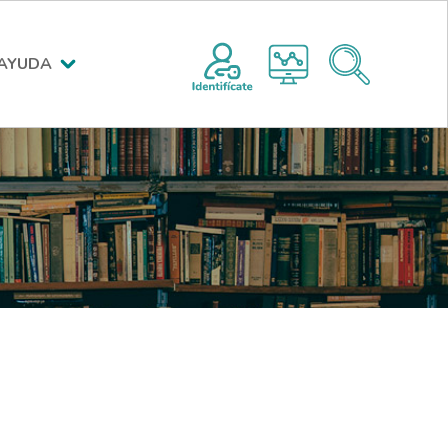
Menú encabezado superior po
AYUDA