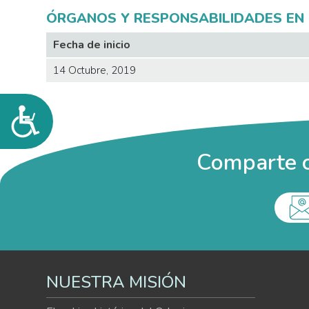
personas
ÓRGANOS Y RESPONSABILIDADES EN 
con
Fecha de inicio
discapacidad
visual
14 Octubre, 2019
que
están
Accesibilidad
usando
un
lector
Comparte c
de
pantalla;
Presione
Control-
F10
para
abrir
un
NUESTRA MISIÓN
menú