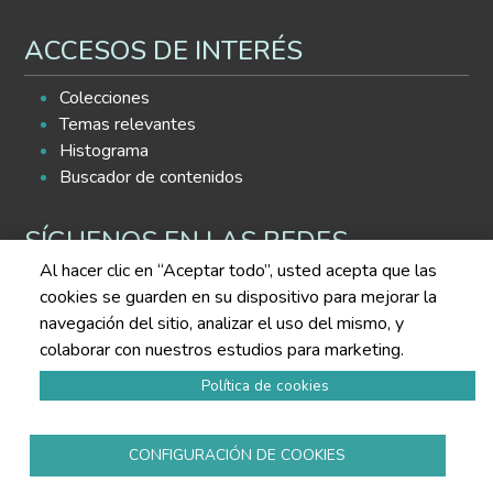
ACCESOS DE INTERÉS
Colecciones
Temas relevantes
Histograma
Buscador de contenidos
SÍGUENOS EN LAS REDES
Al hacer clic en “Aceptar todo”, usted acepta que las
cookies se guarden en su dispositivo para mejorar la
navegación del sitio, analizar el uso del mismo, y
colaborar con nuestros estudios para marketing.
Política de cookies
Política de privacidad
Aviso legal
Política de cookies
CONFIGURACIÓN DE COOKIES
Todos los derechos reservados
www.copmadrid.org