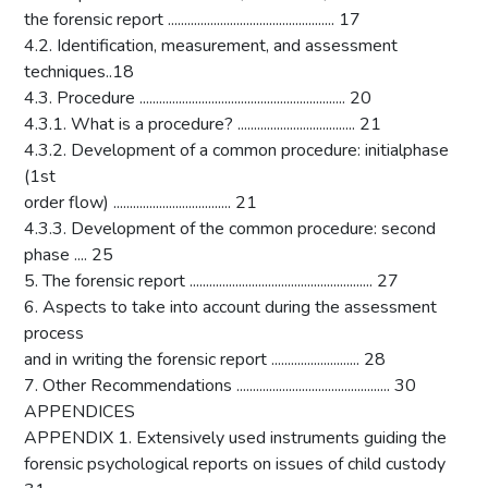
the forensic report ................................................... 17
4.2. Identification, measurement, and assessment
techniques..18
4.3. Procedure ............................................................... 20
4.3.1. What is a procedure? .................................... 21
4.3.2. Development of a common procedure: initialphase
(1st
order flow) .................................... 21
4.3.3. Development of the common procedure: second
phase .... 25
5. The forensic report ........................................................ 27
6. Aspects to take into account during the assessment
process
and in writing the forensic report ........................... 28
7. Other Recommendations ............................................... 30
APPENDICES
APPENDIX 1. Extensively used instruments guiding the
forensic psychological reports on issues of child custody