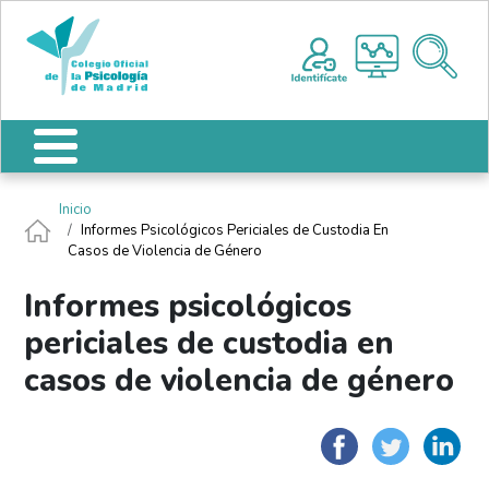
Pasar al contenido principal
Nota:
Me
este
sitio
web
incluye
un
sistema
de
Ruta de navegación
Inicio
accesibilidad.
Informes Psicológicos Periciales de Custodia En
Casos de Violencia de Género
Informes psicológicos
periciales de custodia en
casos de violencia de género
Faceboo
Twit
L