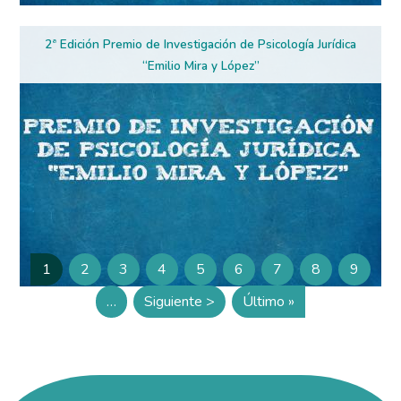
2ª Edición Premio de Investigación de Psicología Jurídica
“Emilio Mira y López”
Paginación
1
2
3
4
5
6
7
8
9
Página
Página
Página
Página
Página
Página
Página
Página
Página
…
Siguiente >
Último »
Siguiente página
Última página