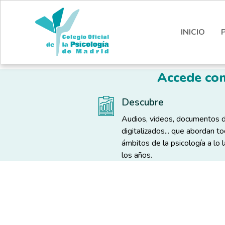
Pasar al contenido principal
Nota:
este
sitio
INICIO
web
incluye
un
Accede com
sistema
de
Descubre
accesibilidad.
Presione
Audios, videos, documentos 
Control-
digitalizados... que abordan t
F11
ámbitos de la psicología a lo 
para
los años.
ajustar
el
Solapas principales
sitio
web
a
las