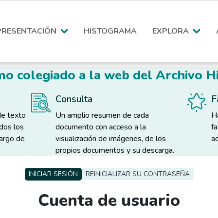
PRESENTACIÓN
HISTOGRAMA
EXPLORA
o colegiado a la web del Archivo Hi
Consulta
F
de texto
Un amplio resumen de cada
H
odos los
documento con acceso a la
f
largo de
visualización de imágenes, de los
ac
propios documentos y su descarga.
INICIAR SESIÓN
REINICIALIZAR SU CONTRASEÑA
Cuenta de usuario