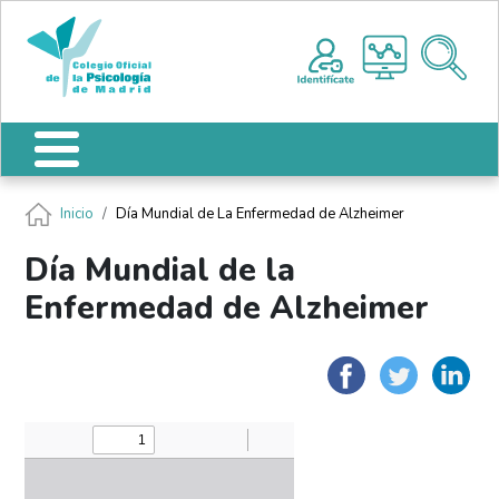
Pasar al contenido principal
Nota:
Me
este
sitio
web
incluye
un
sistema
de
Ruta de navegación
Inicio
Día Mundial de La Enfermedad de Alzheimer
accesibilidad.
Día Mundial de la
Enfermedad de Alzheimer
Faceboo
Twit
L