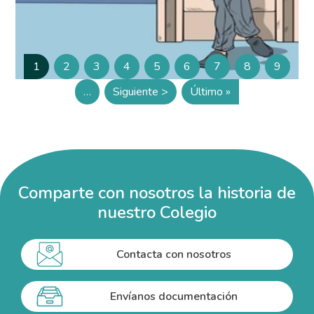
Paginación
1
2
3
4
5
6
7
8
9
Página
Página
Página
Página
Página
Página
Página
Página
Página
…
Siguiente >
Último »
Siguiente página
Última página
Comparte con nosotros la historia de
nuestro Colegio
Contacta con nosotros
Envíanos documentación