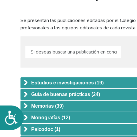
personas
con
Se presentan las publicaciones editadas por el Colegio 
discapacidad
profesionales a los equipos editoriales de cada revista 
visual
que
están
usando
un
lector
de
pantalla;
Estudios e investigaciones
(19)
Presione
Control-
Guía de buenas prácticas
(24)
F10
Memorias
(39)
para
Accesibilidad
abrir
Monografías
(12)
un
Psicodoc
(1)
menú