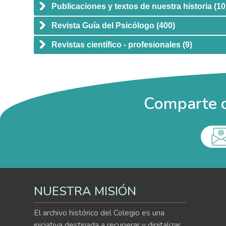
de
Publicaciones y textos de nuestra historia
(10
accesibilidad.
Revista Guía del Psicólogo
(400)
Revistas científico - profesionales
(9)
Comparte c
NUESTRA MISIÓN
El archivo histórico del Colegio es una
iniciativa destinada a recuperar y digitalizar