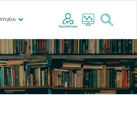
Menú encabezado superior po
AYUDA