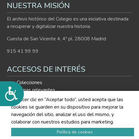
NUESTRA MISIÓN
El archivo histórico del Colegio es una iniciativa destinada
a recuperar y digitalizar nuestra historia.
Cuesta de San Vicente 4, 4ª pl. 28008 Madrid
915 41 99 99
ACCESOS DE INTERÉS
Colecciones
Accesibilidad
Temas relevantes
Histograma
Al hacer clic en “Aceptar todo”, usted acepta que las
Buscador de contenidos
cookies se guarden en su dispositivo para mejorar la
navegación del sitio, analizar el uso del mismo, y
SÍGUENOS EN LAS REDES
colaborar con nuestros estudios para marketing.
Política de cookies