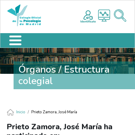
Pasar al contenido principal
Nota:
Me
este
sitio
web
incluye
un
sistema
de
accesibilidad.
Órganos / Estructura
colegial
Ruta de navegación
Inicio
Prieto Zamora, José María
Prieto Zamora, José María ha