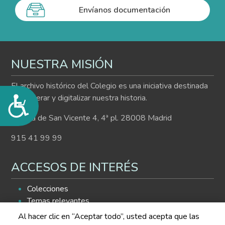
Envíanos documentación
NUESTRA MISIÓN
El archivo histórico del Colegio es una iniciativa destinada
a recuperar y digitalizar nuestra historia.
Accesibilidad
Cuesta de San Vicente 4, 4ª pl. 28008 Madrid
915 41 99 99
ACCESOS DE INTERÉS
Colecciones
Temas relevantes
Histograma
Al hacer clic en “Aceptar todo”, usted acepta que las
Buscador de contenidos