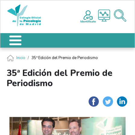
Pasar al contenido principal
Nota:
Me
este
sitio
web
incluye
un
sistema
de
Ruta de navegación
Inicio
35ª Edición del Premio de Periodismo
accesibilidad.
35ª Edición del Premio de
Periodismo
Faceboo
Twit
L