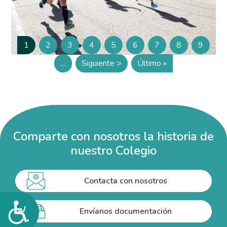
Paginación
1
2
3
4
5
6
7
8
9
Página
Página
Página
Página
Página
Página
Página
Página
Página
…
Siguiente >
Último »
Siguiente página
Última página
Comparte con nosotros la historia de
nuestro Colegio
Contacta con nosotros
Accesibilidad
Envíanos documentación