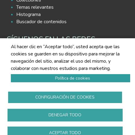
Colecciones
Temas relevantes
Histograma
Buscador de contenidos
SÍGUENOS EN LAS REDES
Al hacer clic en “Aceptar todo”, usted acepta que las
cookies se guarden en su dispositivo para mejorar la
navegación del sitio, analizar el uso del mismo, y
colaborar con nuestros estudios para marketing.
Política de cookies
Política de privacidad
Aviso legal
Política de cookies
CONFIGURACIÓN DE COOKIES
Todos los derechos reservados
www.copmadrid.org
DENEGAR TODO
ACEPTAR TODO