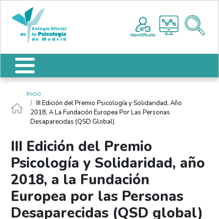
Pasar al contenido principal
Nota:
Me
este
sitio
web
incluye
un
sistema
de
Ruta de navegación
Inicio
accesibilidad.
III Edición del Premio Psicología y Solidaridad, Año
2018, A La Fundación Europea Por Las Personas
Desaparecidas (QSD Global)
III Edición del Premio
Psicología y Solidaridad, año
2018, a la Fundación
Europea por las Personas
Desaparecidas (QSD global)