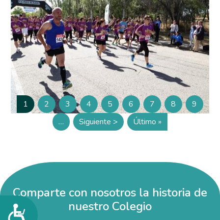
Paginación
1
2
3
4
5
6
7
8
9
Página
Página
Página
Página
Página
Página
Página
Página
Página
…
Siguiente >
Último »
Siguiente página
Última página
Comparte con nosotros la historia de
nuestro Colegio
Accesibilidad