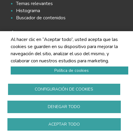
Temas relevantes
Histograma
Buscador de contenidos
SÍGUENOS EN LAS REDES
Al hacer clic en “Aceptar todo”, usted acepta que las
cookies se guarden en su dispositivo para mejorar la
navegación del sitio, analizar el uso del mismo, y
colaborar con nuestros estudios para marketing.
Política de cookies
Política de privacidad
Aviso legal
CONFIGURACIÓN DE COOKIES
Política de cookies
Todos los derechos reservados
www.copmadrid.org
DENEGAR TODO
ACEPTAR TODO