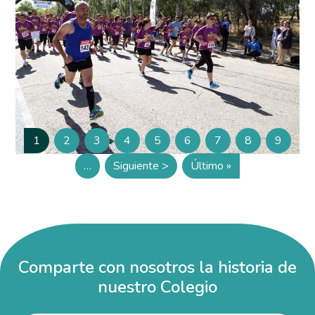
Paginación
1
2
3
4
5
6
7
8
9
Página
Página
Página
Página
Página
Página
Página
Página
Página
…
Siguiente >
Último »
Siguiente página
Última página
Comparte con nosotros la historia de
nuestro Colegio