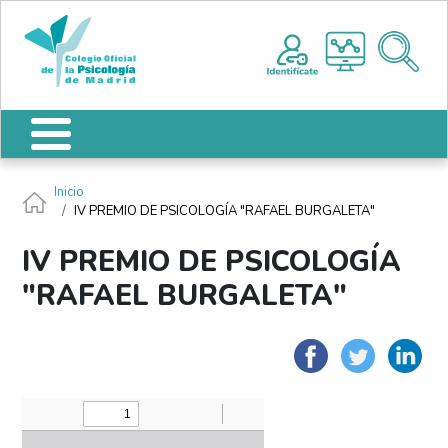
Pasar al contenido principal
Nota:
Me
este
sitio
web
incluye
un
sistema
de
Ruta de navegación
Inicio
accesibilidad.
IV PREMIO DE PSICOLOGÍA "RAFAEL BURGALETA"
IV PREMIO DE PSICOLOGÍA
"RAFAEL BURGALETA"
Faceboo
Twit
L