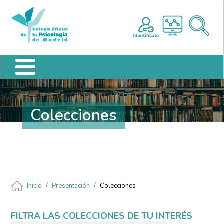
Pasar al contenido principal
Nota:
Me
este
sitio
web
incluye
un
sistema
de
accesibilidad.
Colecciones
Ruta de navegación
Inicio
Presentación
Colecciones
FILTRA LAS COLECCIONES DE TU INTERÉS