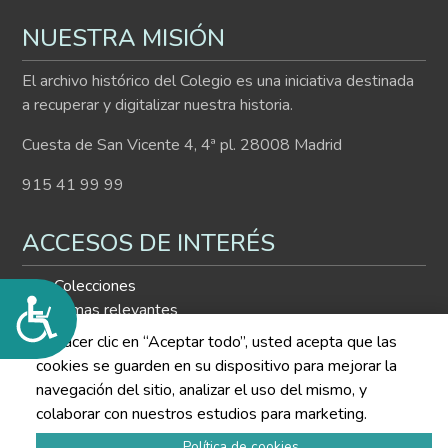
NUESTRA MISIÓN
El archivo histórico del Colegio es una iniciativa destinada
a recuperar y digitalizar nuestra historia.
Cuesta de San Vicente 4, 4ª pl. 28008 Madrid
915 41 99 99
ACCESOS DE INTERÉS
Colecciones
Accesibilidad
Temas relevantes
Histograma
Al hacer clic en “Aceptar todo”, usted acepta que las
Buscador de contenidos
cookies se guarden en su dispositivo para mejorar la
navegación del sitio, analizar el uso del mismo, y
SÍGUENOS EN LAS REDES
colaborar con nuestros estudios para marketing.
Política de cookies