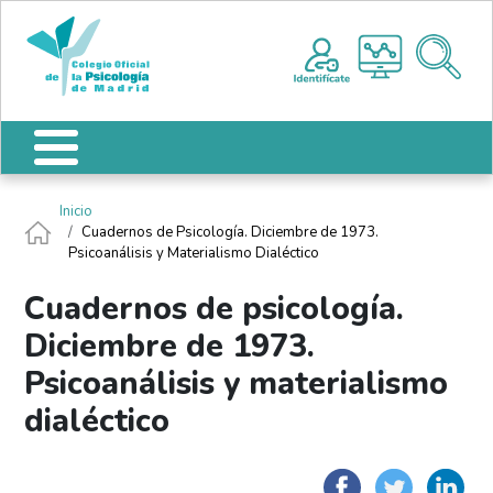
Pasar al contenido principal
Nota:
Me
este
sitio
web
incluye
un
sistema
de
Ruta de navegación
Inicio
accesibilidad.
Cuadernos de Psicología. Diciembre de 1973.
Psicoanálisis y Materialismo Dialéctico
Cuadernos de psicología.
Diciembre de 1973.
Psicoanálisis y materialismo
dialéctico
Faceboo
Twit
L