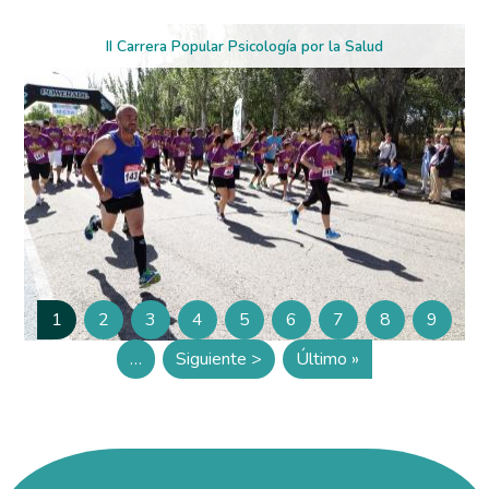
II Carrera Popular Psicología por la Salud
Paginación
1
2
3
4
5
6
7
8
9
Página
Página
Página
Página
Página
Página
Página
Página
Página
…
Siguiente >
Último »
Siguiente página
Última página