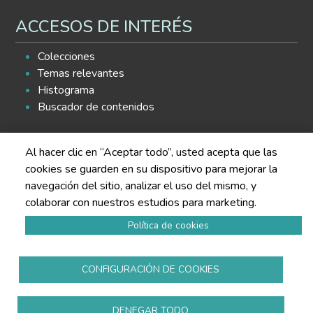
ACCESOS DE INTERÉS
Colecciones
Temas relevantes
Histograma
Buscador de contenidos
SÍGUENOS EN LAS REDES
Al hacer clic en “Aceptar todo”, usted acepta que las
cookies se guarden en su dispositivo para mejorar la
navegación del sitio, analizar el uso del mismo, y
colaborar con nuestros estudios para marketing.
Política de cookies
Política de privacidad
Aviso legal
CONFIGURACIÓN DE COOKIES
Política de cookies
Todos los derechos reservados
www.copmadrid.org
DENEGAR TODO