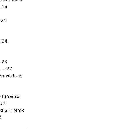
.. 16
.... 21
..... 24
.... 26
....... 27
Proyectivos
id: Premio
.. 32
id: 2º Premio
3