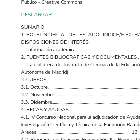
de
Público - Creative Commons
accesibilidad.
DESCARGAR
SUMARIO
1. BOLETÍN OFICIAL DEL ESTADO : INDICE/E EXT
DISPOSICIONES DE INTERÉS.
— Información académica....................................................................
2. FUENTES BIBLIOGRÁFICAS Y DOCUMENTALES .
— La biblioteca del Instituto de Ciencias de la Educaci
Autónoma de Madrid).
3. CURSOS.
3.1. Octubre................................................................................................
3.2. Noviembre.......................................................................................
3.3. Diciembre..........................................................................................
4. BECAS Y AYUDAS .
4.1. IV Concurso Nacional para la adjudicación de Ayuda
Investigación Científica y Técnica de la Fundación Ramó
Areces.................................................................................................... 13
4.2. Programa del Convenio España-EE.UU.: Primera C