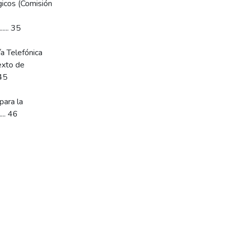
icos (Comisión
...... 35
a Telefónica
exto de
.. 45
para la
..... 46