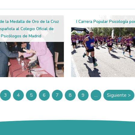
de la Medalla de Oro de la Cruz
I Carrera Popular Psicología po
spañola al Colegio Oficial de
Psicólogos de Madrid
3
4
5
6
7
8
9
…
Siguiente >
ina
Página
Página
Página
Página
Página
Página
Página
Siguien