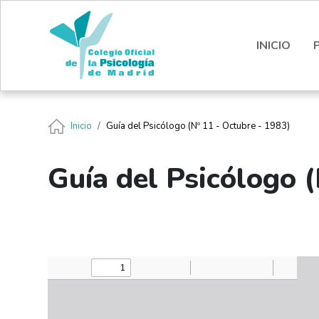
Pasar al contenido principal
Nota:
este
sitio
INICIO
web
incluye
un
sistema
Ruta de navegación
Inicio
Guía del Psicólogo (Nº 11 - Octubre - 1983)
de
accesibilidad.
Presione
Guía del Psicólogo (
Control-
F11
para
ajustar
el
sitio
web
a
las