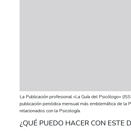
personas
con
discapacidad
visual
que
están
usando
un
lector
de
pantalla;
Presione
Control-
La Publicación profesional «La Guía del Psicólogo» (I
F10
publicación periódica mensual más emblemática de la P
para
relacionados con la Psicología.
abrir
un
¿QUÉ PUEDO HACER CON ESTE
menú