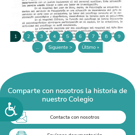
Paginación
1
2
3
4
5
6
7
8
9
Página
Página
Página
Página
Página
Página
Página
Página
Página
…
Siguiente >
Último »
Siguiente página
Última página
Comparte con nosotros la historia de
nuestro Colegio
Accesibilidad
Contacta con nosotros