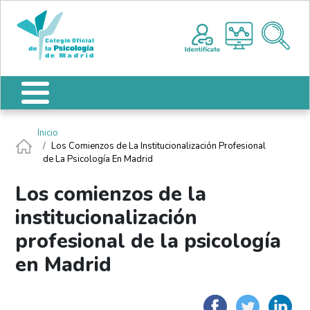
Pasar al contenido principal
Nota:
Me
este
sitio
web
incluye
un
sistema
de
Ruta de navegación
Inicio
accesibilidad.
Los Comienzos de La Institucionalización Profesional
de La Psicología En Madrid
Los comienzos de la
institucionalización
profesional de la psicología
en Madrid
Faceboo
Twit
L