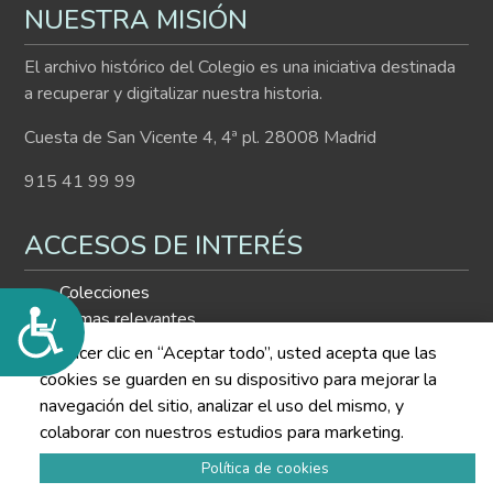
NUESTRA MISIÓN
El archivo histórico del Colegio es una iniciativa destinada
a recuperar y digitalizar nuestra historia.
Cuesta de San Vicente 4, 4ª pl. 28008 Madrid
915 41 99 99
ACCESOS DE INTERÉS
Colecciones
Accesibilidad
Temas relevantes
Histograma
Al hacer clic en “Aceptar todo”, usted acepta que las
Buscador de contenidos
cookies se guarden en su dispositivo para mejorar la
navegación del sitio, analizar el uso del mismo, y
SÍGUENOS EN LAS REDES
colaborar con nuestros estudios para marketing.
Política de cookies