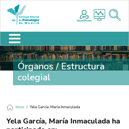
Pasar al contenido principal
Nota:
Me
este
sitio
web
incluye
un
sistema
de
accesibilidad.
Órganos / Estructura
colegial
Ruta de navegación
Inicio
Yela García, María Inmaculada
Yela García, María Inmaculada ha