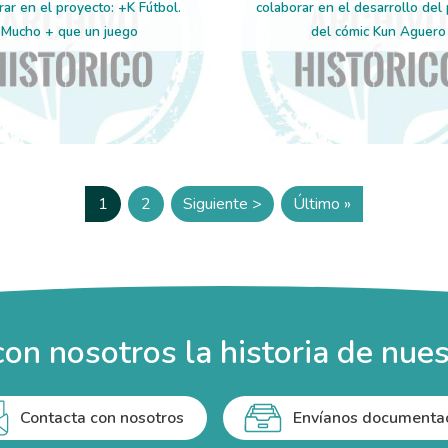
rar en el proyecto: +K Fútbol.
colaborar en el desarrollo del
Mucho + que un juego
del cómic Kun Aguero
1
2
Siguiente >
Último »
Página
Página
Siguiente página
Última página
on nosotros la historia de nues
Contacta con nosotros
Envíanos documenta