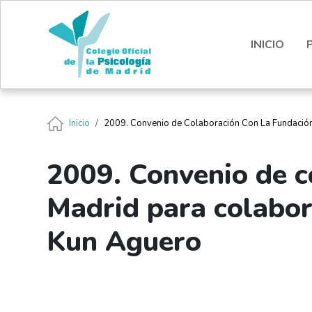
Pasar al contenido principal
Nota:
este
sitio
INICIO
web
incluye
un
sistema
Ruta de navegación
Inicio
2009. Convenio de Colaboración Con La Fundación 
de
accesibilidad.
Presione
2009. Convenio de c
Control-
F11
Madrid para colabora
para
ajustar
Kun Aguero
el
sitio
web
a
las