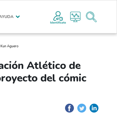
Menú encabezado superior po
AYUDA
c Kun Aguero
ación Atlético de
proyecto del cómic
Facebook
Twitter
Link