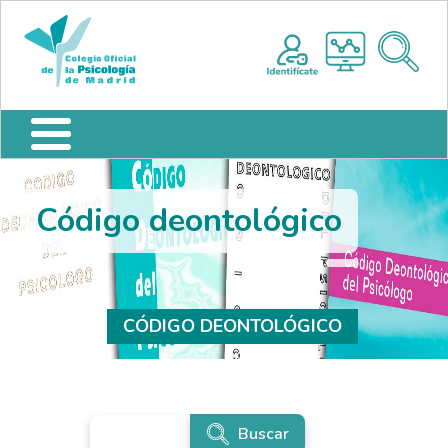
Pasar al contenido principal
Nota:
Me
este
sitio
web
incluye
un
sistema
de
accesibilidad.
Código deontológico
CÓDIGO DEONTOLÓGICO
Anterior
Siguiente