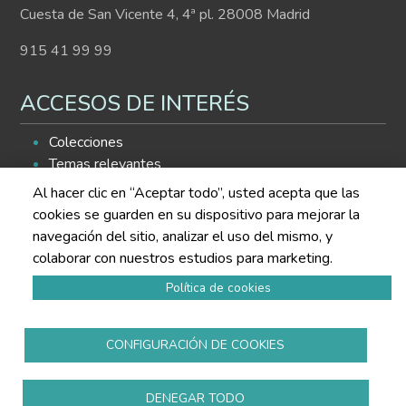
Cuesta de San Vicente 4, 4ª pl. 28008 Madrid
915 41 99 99
ACCESOS DE INTERÉS
Colecciones
Temas relevantes
Histograma
Al hacer clic en “Aceptar todo”, usted acepta que las
Buscador de contenidos
cookies se guarden en su dispositivo para mejorar la
navegación del sitio, analizar el uso del mismo, y
SÍGUENOS EN LAS REDES
colaborar con nuestros estudios para marketing.
Política de cookies
CONFIGURACIÓN DE COOKIES
Política de privacidad
DENEGAR TODO